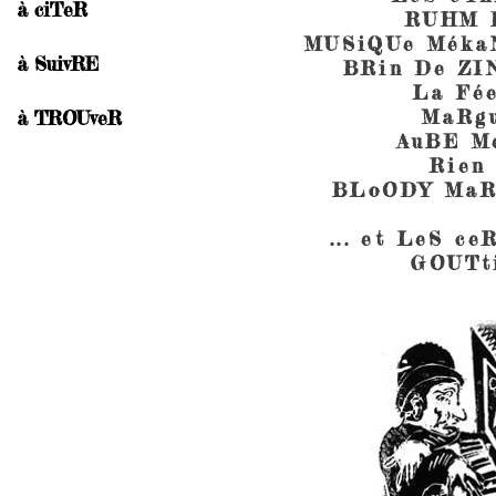
à ciTeR
RUHM 
MUSiQUe Méka
à SuivRE
BRin De Z
La Fé
MaRg
à TROUveR
AuBE M
Rien
BLoODY MaR
... et LeS c
GOUTti