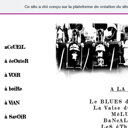
Ce site a été conçu sur la plateforme de création de sit
aCcUEiL
à écOuteR
à VOiR
à boiRe
A LA
Le BLUES d
à ViAN
La Valse 
MéL
à SavOiR
BaNcAL
LeS éTh